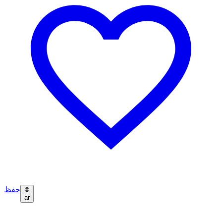
حفظ
ar