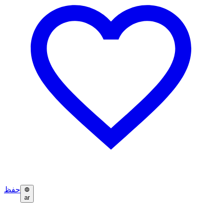
حفظ
ar