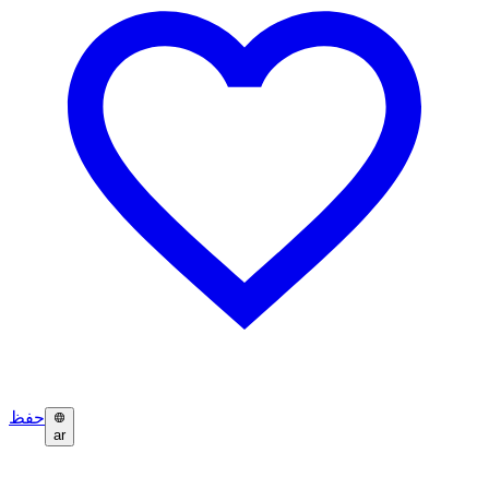
حفظ
ar