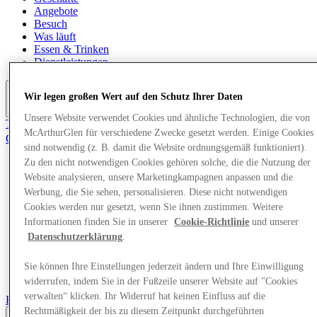
Angebote
Besuch
Was läuft
Essen & Trinken
Dienstleistungen
Wir legen großen Wert auf den Schutz Ihrer Daten
Mehr
Unsere Website verwendet Cookies und ähnliche Technologien, die von
Tritt dem Club bei.
McArthurGlen für verschiedene Zwecke gesetzt werden. Einige Cookies
Gerettet
sind notwendig (z. B. damit die Website ordnungsgemäß funktioniert).
de
Zu den nicht notwendigen Cookies gehören solche, die die Nutzung der
Geschäfte
Website analysieren, unsere Marketingkampagnen anpassen und die
Angebote
Werbung, die Sie sehen, personalisieren. Diese nicht notwendigen
Besuch
Cookies werden nur gesetzt, wenn Sie ihnen zustimmen. Weitere
Was läuft
Informationen finden Sie in unserer
Cookie-Richtlinie
und unserer
Essen & Trinken
Datenschutzerklärung
.
Dienstleistungen
Sie können Ihre Einstellungen jederzeit ändern und Ihre Einwilligung
Mehr
widerrufen, indem Sie in der Fußzeile unserer Website auf "Cookies
verwalten“ klicken. Ihr Widerruf hat keinen Einfluss auf die
Back
Rechtmäßigkeit der bis zu diesem Zeitpunkt durchgeführten