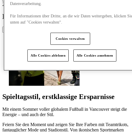
Datenverarbeitung.
20.05.26
Kanalisiere den Geist des schönen Spiels
Für Informationen über Dritte, an die wir Daten weitergeben, klicken Si
unten auf "Cookies verwalten“.
Share
Cookies verwalten
Alle Cookies ablehnen
Alle Cookies annehmen
Spieltagsstil, erstklassige Ersparnisse
Mit einem Sommer voller globalem Fußball in Vancouver steigt die
Energie – und auch der Stil.
Feiern Sie den Moment und zeigen Sie Ihre Farben mit Teamtrikots,
fantauglicher Mode und Stadionstil. Von ikonischen Sportmarken