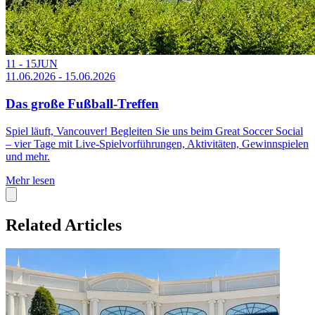
11 - 15
JUN
11.06.2026 - 15.06.2026
Das große Fußball-Treffen
Spiel läuft, Vancouver! Begleiten Sie uns beim Great Soccer Social
– vier Tage mit Live-Spielvorführungen, Aktivitäten, Gewinnspielen
und mehr.
Mehr lesen
Related Articles