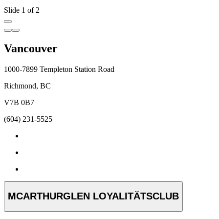
M
Slide 1 of 2
Vancouver
1000-7899 Templeton Station Road
Richmond, BC
V7B 0B7
(604) 231-5525
MCARTHURGLEN LOYALITÄTSCLUB