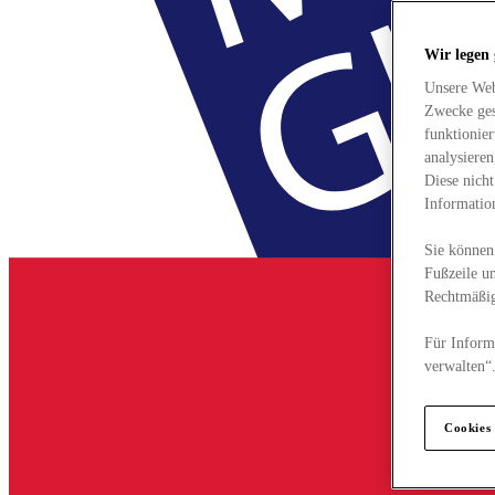
Wir legen
Unsere Web
Zwecke ges
funktionie
analysiere
Diese nich
Informatio
Sie können 
Fußzeile un
Rechtmäßig
Für Informa
verwalten“
Cookies