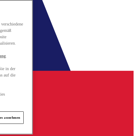
 verschiedene
gsgemäß
site
alisieren.
ung
.
ie in der
s auf die
ies
ies annehmen