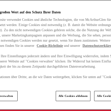
 großen Wert auf den Schutz Ihrer Daten
site verwendet Cookies und ähnliche Technologien, die von McArthurGlen für
etzt werden. Einige Cookies sind notwendig (z. B. damit die Website ordnun
rt). Zu den nicht notwendigen Cookies gehören solche, die die Nutzung der Web
n, unsere Marketingkampagnen anpassen und die Werbung, die Sie sehen, person
t notwendigen Cookies werden nur gesetzt, wenn Sie ihnen zustimmen. Weitere
nen finden Sie in unserer
Cookie-Richtlinie
und unserer
Datenschutzerklär
Ihre Einstellungen jederzeit ändern und Ihre Einwilligung widerrufen, indem S
serer Website auf "Cookies verwalten“ klicken. Ihr Widerruf hat keinen Einflus
keit der bis zu diesem Zeitpunkt durchgeführten Datenverarbeitung.
tionen über Dritte, an die wir Daten weitergeben, klicken Sie unten auf "Cook
.
 verwalten
Alle Cookies ablehnen
Alle Cook