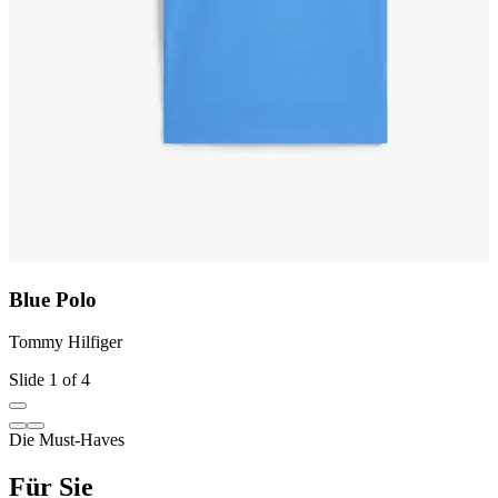
Blue Polo
Tommy Hilfiger
T
Slide 1 of 4
Die Must‑Haves
Für Sie