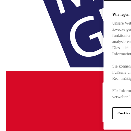
Wir legen
Unsere Web
Zwecke ges
funktionie
analysiere
Diese nich
Informatio
Sie können 
Fußzeile un
Rechtmäßig
Für Informa
verwalten“
Cookies