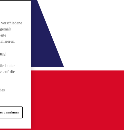
 verschiedene
gsgemäß
site
alisieren.
ung
.
ie in der
s auf die
ies
ies annehmen