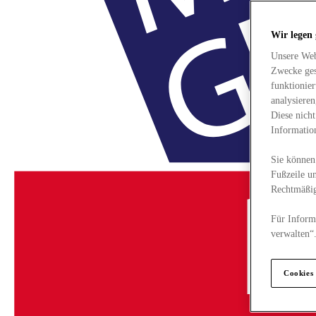
Wir legen
Unsere Web
Zwecke ges
funktionie
analysiere
Diese nich
Informatio
Sie können 
Fußzeile un
Rechtmäßig
Für Informa
verwalten“
Cookies