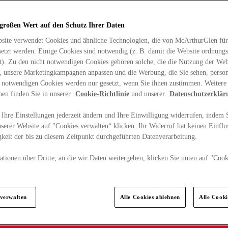
 großen Wert auf den Schutz Ihrer Daten
site verwendet Cookies und ähnliche Technologien, die von McArthurGlen für
etzt werden. Einige Cookies sind notwendig (z. B. damit die Website ordnun
rt). Zu den nicht notwendigen Cookies gehören solche, die die Nutzung der Web
n, unsere Marketingkampagnen anpassen und die Werbung, die Sie sehen, person
t notwendigen Cookies werden nur gesetzt, wenn Sie ihnen zustimmen. Weitere
nen finden Sie in unserer
Cookie-Richtlinie
und unserer
Datenschutzerklär
Ihre Einstellungen jederzeit ändern und Ihre Einwilligung widerrufen, indem S
serer Website auf "Cookies verwalten“ klicken. Ihr Widerruf hat keinen Einflus
keit der bis zu diesem Zeitpunkt durchgeführten Datenverarbeitung.
tionen über Dritte, an die wir Daten weitergeben, klicken Sie unten auf "Cook
.
 verwalten
Alle Cookies ablehnen
Alle Cook