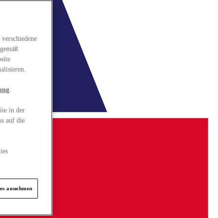
 verschiedene
gsgemäß
site
alisieren.
ung
.
ie in der
s auf die
ies
ies annehmen