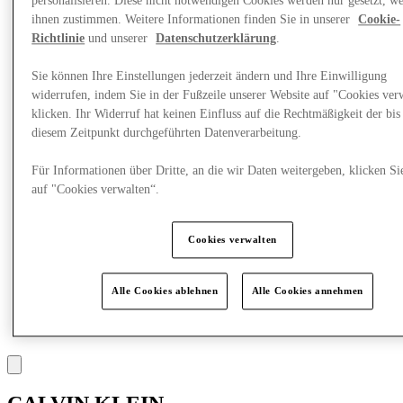
personalisieren. Diese nicht notwendigen Cookies werden nur gesetzt, w
Was läuft
Essen & Trinken
ihnen zustimmen. Weitere Informationen finden Sie in unserer
Cookie-
Geschenkkarten
Richtlinie
und unserer
Datenschutzerklärung
.
Dienstleistungen
Sie können Ihre Einstellungen jederzeit ändern und Ihre Einwilligung
widerrufen, indem Sie in der Fußzeile unserer Website auf "Cookies ver
More
klicken. Ihr Widerruf hat keinen Einfluss auf die Rechtmäßigkeit der bis
diesem Zeitpunkt durchgeführten Datenverarbeitung.
Für Informationen über Dritte, an die wir Daten weitergeben, klicken Si
auf "Cookies verwalten“.
Cookies verwalten
Alle Cookies ablehnen
Alle Cookies annehmen