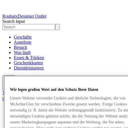
Roubaix
Designer Outlet
Search input
Geschäfte
Angebote
Besuch
Was läuft
Essen & Trinken
Geschenkkarten
Dienstleistungen
More
Wir legen großen Wert auf den Schutz Ihrer Daten
Tritt dem Club bei.
Unsere Website verwendet Cookies und ähnliche Technologien, die von
Gerettet
de
McArthurGlen für verschiedene Zwecke gesetzt werden. Einige Cookies 
notwendig (z. B. damit die Website ordnungsgemäß funktioniert). Zu de
Geschäfte
notwendigen Cookies gehören solche, die die Nutzung der Website analys
Angebote
unsere Marketingkampagnen anpassen und die Werbung, die Sie sehen,
Besuch