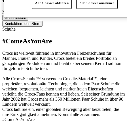
Crocs
Alle Cookies ablehnen
Alle Cookies annehmen
Neu eröffnet
Geschlossen
Kontaktiere den Store
Schuhe
#ComeAsYouAre
Crocs ist weltweit führend in innovativen Freizeitschuhen für
Männer, Frauen und Kinder. Crocs bietet ein breites Portfolio an
ganzjährigen Produkten an und bleibt dabei seinem Kern-Tradition
für geformte Schuhe treu.
Alle Crocs-Schuhe™ verwenden Croslite-Material™, eine
proprietäre, revolutionäre Technologie, die jedem Paar Schuhe die
weichen, bequemen, leichten und markenfreien Eigenschaften
verleiht, die Crocs-Fans kennen und lieben. Seit seiner Gründung im
Jahr 2002 hat Crocs mehr als 350 Millionen Paar Schuhe in über 90
Ländern weltweit verkauft.
Crocs lädt Sie ein, einer globalen Bewegung aller beizutreten, die
ihre Einzigartigkeit annehmen. Kommt alle zusammen.
#ComeAsYouAre