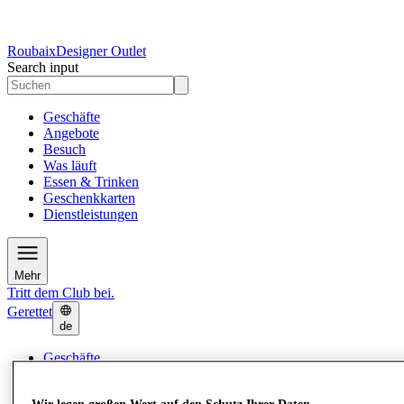
Roubaix
Designer Outlet
Search input
Geschäfte
Angebote
Besuch
Was läuft
Essen & Trinken
Geschenkkarten
Dienstleistungen
Mehr
Tritt dem Club bei.
Gerettet
de
Geschäfte
Angebote
Besuch