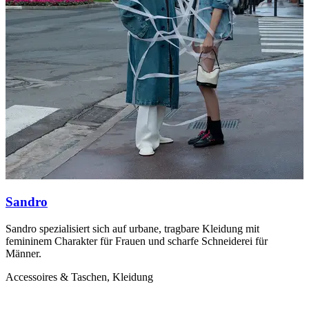
Sandro
Sandro spezialisiert sich auf urbane, tragbare Kleidung mit
M
femininem Charakter für Frauen und scharfe Schneiderei für
F
Männer.
A
Accessoires & Taschen, Kleidung