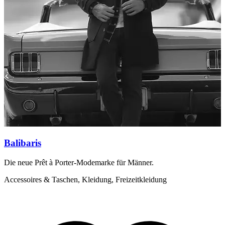
Balibaris
Die neue Prêt à Porter-Modemarke für Männer.
B
Q
Accessoires & Taschen, Kleidung, Freizeitkleidung
A