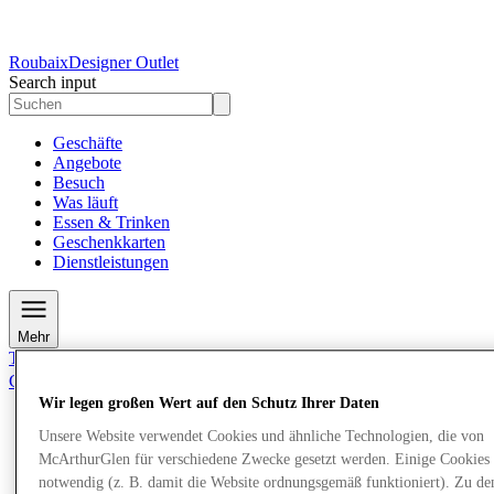
Roubaix
Designer Outlet
Search input
Geschäfte
Angebote
Besuch
Was läuft
Essen & Trinken
Geschenkkarten
Dienstleistungen
Mehr
Tritt dem Club bei.
Gerettet
de
Wir legen großen Wert auf den Schutz Ihrer Daten
Geschäfte
Unsere Website verwendet Cookies und ähnliche Technologien, die von
Angebote
McArthurGlen für verschiedene Zwecke gesetzt werden. Einige Cookies 
Besuch
notwendig (z. B. damit die Website ordnungsgemäß funktioniert). Zu de