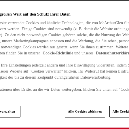
 großen Wert auf den Schutz Ihrer Daten
site verwendet Cookies und ähnliche Technologien, die von McArthurGlen für
etzt werden. Einige Cookies sind notwendig (z. B. damit die Website ordnun
rt). Zu den nicht notwendigen Cookies gehören solche, die die Nutzung der Web
n, unsere Marketingkampagnen anpassen und die Werbung, die Sie sehen, person
t notwendigen Cookies werden nur gesetzt, wenn Sie ihnen zustimmen. Weitere
nen finden Sie in unserer
Cookie-Richtlinie
und unserer
Datenschutzerklär
Ihre Einstellungen jederzeit ändern und Ihre Einwilligung widerrufen, indem S
serer Website auf "Cookies verwalten“ klicken. Ihr Widerruf hat keinen Einflus
keit der bis zu diesem Zeitpunkt durchgeführten Datenverarbeitung.
tionen über Dritte, an die wir Daten weitergeben, klicken Sie unten auf "Cook
.
 verwalten
Alle Cookies ablehnen
Alle Cook