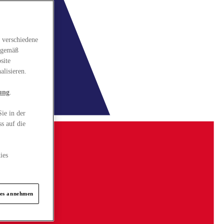
 verschiedene
gsgemäß
site
alisieren.
ung
.
ie in der
s auf die
ies
ies annehmen