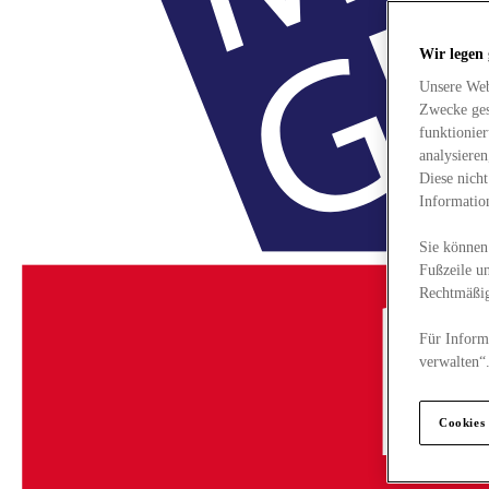
Wir legen
Unsere Web
Zwecke ges
funktionie
analysiere
Diese nich
Informatio
Sie können 
Fußzeile un
Rechtmäßig
Für Informa
verwalten“
Cookies