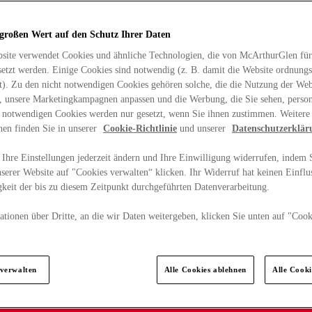
 großen Wert auf den Schutz Ihrer Daten
site verwendet Cookies und ähnliche Technologien, die von McArthurGlen für
etzt werden. Einige Cookies sind notwendig (z. B. damit die Website ordnun
rt). Zu den nicht notwendigen Cookies gehören solche, die die Nutzung der Web
n, unsere Marketingkampagnen anpassen und die Werbung, die Sie sehen, person
t notwendigen Cookies werden nur gesetzt, wenn Sie ihnen zustimmen. Weitere
nen finden Sie in unserer
Cookie-Richtlinie
und unserer
Datenschutzerklär
Ihre Einstellungen jederzeit ändern und Ihre Einwilligung widerrufen, indem S
serer Website auf "Cookies verwalten“ klicken. Ihr Widerruf hat keinen Einflus
keit der bis zu diesem Zeitpunkt durchgeführten Datenverarbeitung.
tionen über Dritte, an die wir Daten weitergeben, klicken Sie unten auf "Cook
.
 verwalten
Alle Cookies ablehnen
Alle Cook