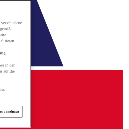
 verschiedene
gsgemäß
site
alisieren.
ung
.
ie in der
s auf die
ies
ies annehmen