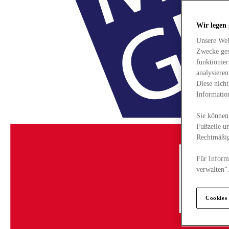
Wir legen
Unsere Web
Zwecke ges
funktionie
analysiere
Diese nich
Informatio
Sie können 
Fußzeile un
Rechtmäßig
Für Informa
verwalten“
Cookies