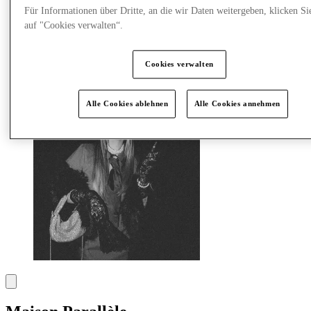
Was läuft
Für Informationen über Dritte, an die wir Daten weitergeben, klicken Si
Essen & Trinken
auf "Cookies verwalten“.
Geschenkkarten
Dienstleistungen
Cookies verwalten
Mehr
Alle Cookies ablehnen
Alle Cookies annehmen