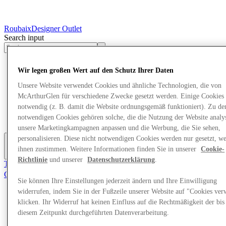
Roubaix
Designer Outlet
Search input
Geschäfte
Wir legen großen Wert auf den Schutz Ihrer Daten
Angebote
Besuch
Unsere Website verwendet Cookies und ähnliche Technologien, die von
Was läuft
McArthurGlen für verschiedene Zwecke gesetzt werden. Einige Cookies 
Essen & Trinken
notwendig (z. B. damit die Website ordnungsgemäß funktioniert). Zu de
Geschenkkarten
notwendigen Cookies gehören solche, die die Nutzung der Website analys
Dienstleistungen
unsere Marketingkampagnen anpassen und die Werbung, die Sie sehen,
personalisieren. Diese nicht notwendigen Cookies werden nur gesetzt, w
ihnen zustimmen. Weitere Informationen finden Sie in unserer
Cookie-
Mehr
Richtlinie
und unserer
Datenschutzerklärung
.
Tritt dem Club bei.
Gerettet
Sie können Ihre Einstellungen jederzeit ändern und Ihre Einwilligung
de
widerrufen, indem Sie in der Fußzeile unserer Website auf "Cookies ver
Geschäfte
klicken. Ihr Widerruf hat keinen Einfluss auf die Rechtmäßigkeit der bis
Angebote
diesem Zeitpunkt durchgeführten Datenverarbeitung.
Besuch