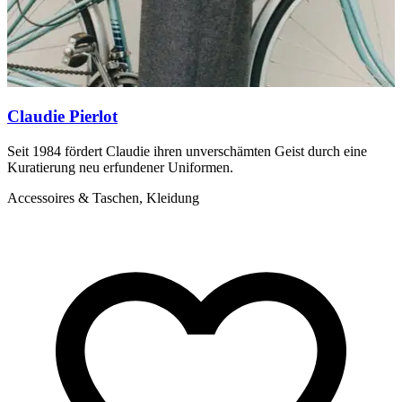
Claudie Pierlot
Seit 1984 fördert Claudie ihren unverschämten Geist durch eine
S
Kuratierung neu erfundener Uniformen.
f
M
Accessoires & Taschen, Kleidung
A