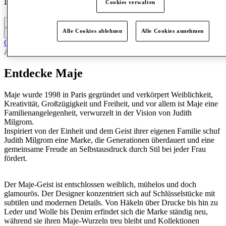
Maje
Cookies verwalten
Geschlossen
Alle Cookies ablehnen
Alle Cookies annehmen
Kontaktiere den Store
Online-Katalog
Accessoires & Taschen
Kleidung
Schuhe
Entdecke Maje
Maje wurde 1998 in Paris gegründet und verkörpert Weiblichkeit,
Kreativität, Großzügigkeit und Freiheit, und vor allem ist Maje eine
Familienangelegenheit, verwurzelt in der Vision von Judith
Milgrom.
Inspiriert von der Einheit und dem Geist ihrer eigenen Familie schuf
Judith Milgrom eine Marke, die Generationen überdauert und eine
gemeinsame Freude an Selbstausdruck durch Stil bei jeder Frau
fördert.
Der Maje-Geist ist entschlossen weiblich, mühelos und doch
glamourös. Der Designer konzentriert sich auf Schlüsselstücke mit
subtilen und modernen Details. Von Häkeln über Drucke bis hin zu
Leder und Wolle bis Denim erfindet sich die Marke ständig neu,
während sie ihren Maje-Wurzeln treu bleibt und Kollektionen