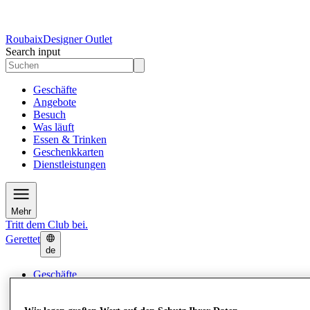
Roubaix
Designer Outlet
Search input
Geschäfte
Angebote
Besuch
Was läuft
Essen & Trinken
Geschenkkarten
Dienstleistungen
Mehr
Tritt dem Club bei.
Gerettet
de
Geschäfte
Angebote
Besuch