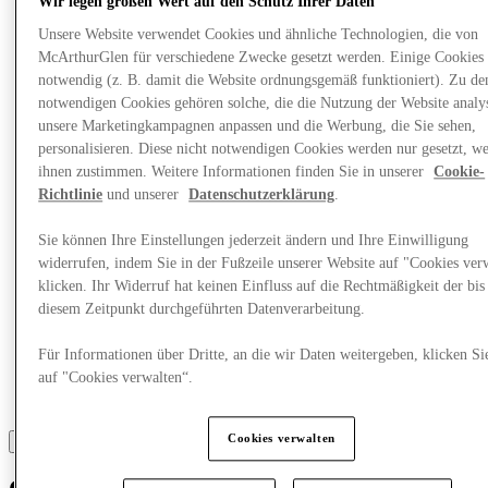
Was läuft
Wir legen großen Wert auf den Schutz Ihrer Daten
Essen & Trinken
Unsere Website verwendet Cookies und ähnliche Technologien, die von
Geschenkkarten
McArthurGlen für verschiedene Zwecke gesetzt werden. Einige Cookies 
Dienstleistungen
notwendig (z. B. damit die Website ordnungsgemäß funktioniert). Zu de
notwendigen Cookies gehören solche, die die Nutzung der Website analys
Mehr
unsere Marketingkampagnen anpassen und die Werbung, die Sie sehen,
personalisieren. Diese nicht notwendigen Cookies werden nur gesetzt, w
ihnen zustimmen. Weitere Informationen finden Sie in unserer
Cookie-
Richtlinie
und unserer
Datenschutzerklärung
.
Sie können Ihre Einstellungen jederzeit ändern und Ihre Einwilligung
widerrufen, indem Sie in der Fußzeile unserer Website auf "Cookies ver
klicken. Ihr Widerruf hat keinen Einfluss auf die Rechtmäßigkeit der bis
diesem Zeitpunkt durchgeführten Datenverarbeitung.
Für Informationen über Dritte, an die wir Daten weitergeben, klicken Si
auf "Cookies verwalten“.
Cookies verwalten