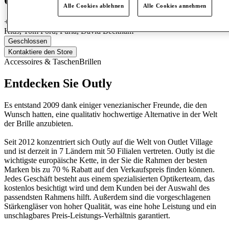
Outly
Alle Cookies ablehnen
Alle Cookies annehmen
+
Hugo Boss, Oakley, Ray Ban, Prada, Miu Miu, Gucci, Rayban
Kids, Tom Ford, Furla, David Beckham
Geschlossen
Kontaktiere den Store
Accessoires & Taschen
Brillen
Entdecken Sie Outly
Es entstand 2009 dank einiger venezianischer Freunde, die den
Wunsch hatten, eine qualitativ hochwertige Alternative in der Welt
der Brille anzubieten.
Seit 2012 konzentriert sich Outly auf die Welt von Outlet Village
und ist derzeit in 7 Ländern mit 50 Filialen vertreten. Outly ist die
wichtigste europäische Kette, in der Sie die Rahmen der besten
Marken bis zu 70 % Rabatt auf den Verkaufspreis finden können.
Jedes Geschäft besteht aus einem spezialisierten Optikerteam, das
kostenlos besichtigt wird und dem Kunden bei der Auswahl des
passendsten Rahmens hilft. Außerdem sind die vorgeschlagenen
Stärkengläser von hoher Qualität, was eine hohe Leistung und ein
unschlagbares Preis-Leistungs-Verhältnis garantiert.