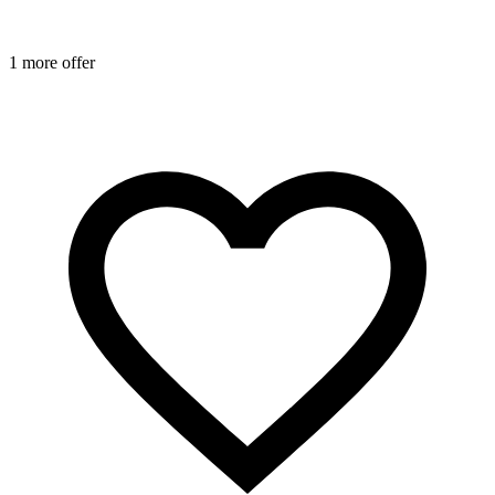
1
1 more offer