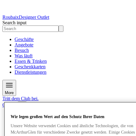
Roubaix
Designer Outlet
Search input
Geschäfte
Angebote
Besuch
Was läuft
Essen & Trinken
Geschenkkarten
Dienstleistungen
More
Tritt dem Club bei.
Gerettet
de
Wir legen großen Wert auf den Schutz Ihrer Daten
Geschäfte
Angebote
Unsere Website verwendet Cookies und ähnliche Technologien, die von
Besuch
McArthurGlen für verschiedene Zwecke gesetzt werden. Einige Cookies 