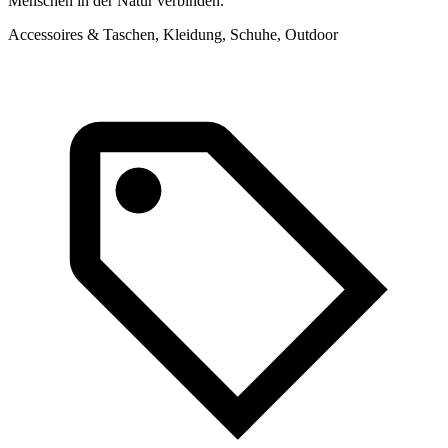
Menschen in der Natur verbinden.
A
Accessoires & Taschen, Kleidung, Schuhe, Outdoor