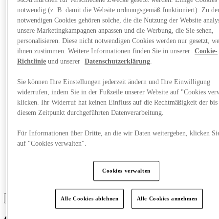
McArthurGlen für verschiedene Zwecke gesetzt werden. Einige Cookies 
Was läuft
Essen & Trinken
notwendig (z. B. damit die Website ordnungsgemäß funktioniert). Zu de
Geschenkkarten
notwendigen Cookies gehören solche, die die Nutzung der Website analys
Dienstleistungen
unsere Marketingkampagnen anpassen und die Werbung, die Sie sehen,
personalisieren. Diese nicht notwendigen Cookies werden nur gesetzt, w
ihnen zustimmen. Weitere Informationen finden Sie in unserer
Cookie-
Mehr
Richtlinie
und unserer
Datenschutzerklärung
.
Sie können Ihre Einstellungen jederzeit ändern und Ihre Einwilligung
widerrufen, indem Sie in der Fußzeile unserer Website auf "Cookies ver
klicken. Ihr Widerruf hat keinen Einfluss auf die Rechtmäßigkeit der bis
diesem Zeitpunkt durchgeführten Datenverarbeitung.
Für Informationen über Dritte, an die wir Daten weitergeben, klicken Si
auf "Cookies verwalten“.
Cookies verwalten
Alle Cookies ablehnen
Alle Cookies annehmen