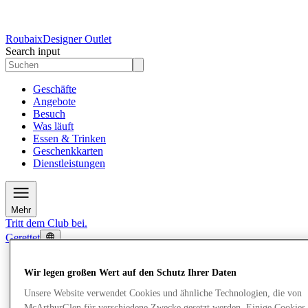
Roubaix
Designer Outlet
Search input
Geschäfte
Angebote
Besuch
Was läuft
Essen & Trinken
Geschenkkarten
Dienstleistungen
Mehr
Tritt dem Club bei.
Gerettet
de
Geschäfte
Wir legen großen Wert auf den Schutz Ihrer Daten
Angebote
Unsere Website verwendet Cookies und ähnliche Technologien, die von
Besuch