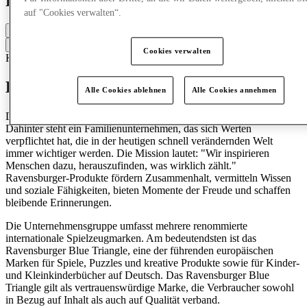
Ravensburger
auf "Cookies verwalten“.
Geschlossen
Kontaktiere den Store
Cookies verwalten
Kinder
Geschenkideen
Schreibwaren & Bücher
Spielwaren
Entdecke Ravensburger
Alle Cookies ablehnen
Alle Cookies annehmen
Die Ravensburger AG ist eine internationale Unternehmensgruppe.
Dahinter steht ein Familienunternehmen, das sich Werten
verpflichtet hat, die in der heutigen schnell verändernden Welt
immer wichtiger werden. Die Mission lautet: "Wir inspirieren
Menschen dazu, herauszufinden, was wirklich zählt."
Ravensburger-Produkte fördern Zusammenhalt, vermitteln Wissen
und soziale Fähigkeiten, bieten Momente der Freude und schaffen
bleibende Erinnerungen.
Die Unternehmensgruppe umfasst mehrere renommierte
internationale Spielzeugmarken. Am bedeutendsten ist das
Ravensburger Blue Triangle, eine der führenden europäischen
Marken für Spiele, Puzzles und kreative Produkte sowie für Kinder-
und Kleinkinderbücher auf Deutsch. Das Ravensburger Blue
Triangle gilt als vertrauenswürdige Marke, die Verbraucher sowohl
in Bezug auf Inhalt als auch auf Qualität verband.