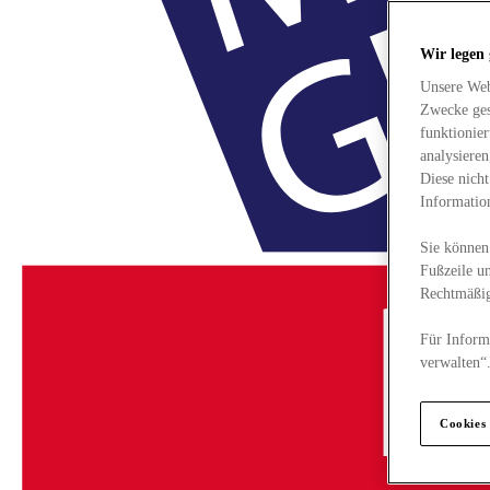
Wir legen
Unsere Web
Zwecke ges
funktionie
analysiere
Diese nich
Informatio
Sie können 
Fußzeile un
Rechtmäßig
Für Informa
verwalten“
Cookies