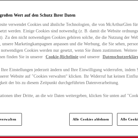
 großen Wert auf den Schutz Ihrer Daten
site verwendet Cookies und ähnliche Technologien, die von McArthurGlen für
etzt werden. Einige Cookies sind notwendig (z. B. damit die Website ordnun
rt). Zu den nicht notwendigen Cookies gehören solche, die die Nutzung der Web
n, unsere Marketingkampagnen anpassen und die Werbung, die Sie sehen, person
t notwendigen Cookies werden nur gesetzt, wenn Sie ihnen zustimmen. Weitere
nen finden Sie in unserer
Cookie-Richtlinie
und unserer
Datenschutzerklär
Ihre Einstellungen jederzeit ändern und Ihre Einwilligung widerrufen, indem S
serer Website auf "Cookies verwalten“ klicken. Ihr Widerruf hat keinen Einflus
keit der bis zu diesem Zeitpunkt durchgeführten Datenverarbeitung.
tionen über Dritte, an die wir Daten weitergeben, klicken Sie unten auf "Cook
.
 verwalten
Alle Cookies ablehnen
Alle Cook