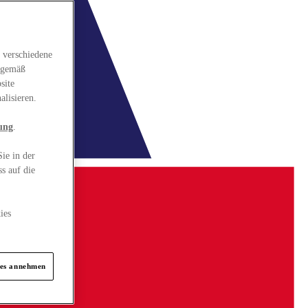
 verschiedene
gsgemäß
site
alisieren.
ung
.
ie in der
s auf die
ies
ies annehmen