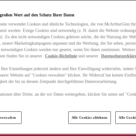
 großen Wert auf den Schutz Ihrer Daten
site verwendet Cookies und ähnliche Technologien, die von McArthurGlen für
etzt werden. Einige Cookies sind notwendig (z. B. damit die Website ordnun
rt). Zu den nicht notwendigen Cookies gehören solche, die die Nutzung der Web
n, unsere Marketingkampagnen anpassen und die Werbung, die Sie sehen, person
t notwendigen Cookies werden nur gesetzt, wenn Sie ihnen zustimmen. Weitere
nen finden Sie in unserer
Cookie-Richtlinie
und unserer
Datenschutzerklär
Ihre Einstellungen jederzeit ändern und Ihre Einwilligung widerrufen, indem S
serer Website auf "Cookies verwalten“ klicken. Ihr Widerruf hat keinen Einflus
keit der bis zu diesem Zeitpunkt durchgeführten Datenverarbeitung.
tionen über Dritte, an die wir Daten weitergeben, klicken Sie unten auf "Cook
.
 verwalten
Alle Cookies ablehnen
Alle Cook