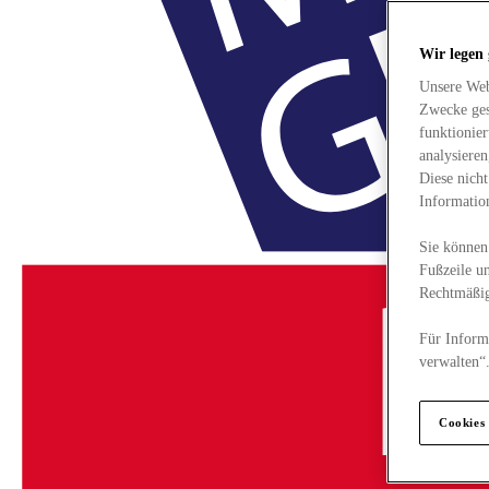
Wir legen
Unsere Web
Zwecke ges
funktionie
analysiere
Diese nich
Informatio
Sie können 
Fußzeile un
Rechtmäßig
Für Informa
verwalten“
Cookies