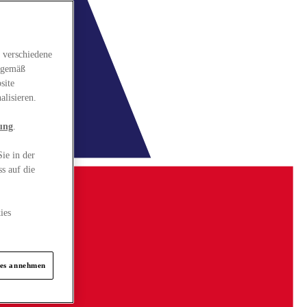
 verschiedene
gsgemäß
site
alisieren.
ung
.
ie in der
s auf die
ies
ies annehmen