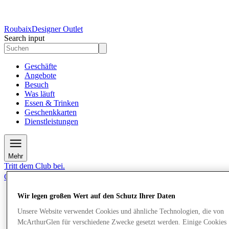
Roubaix
Designer Outlet
Search input
Geschäfte
Angebote
Besuch
Was läuft
Essen & Trinken
Geschenkkarten
Dienstleistungen
Mehr
Tritt dem Club bei.
Gerettet
de
Wir legen großen Wert auf den Schutz Ihrer Daten
Geschäfte
Angebote
Unsere Website verwendet Cookies und ähnliche Technologien, die von
Besuch
McArthurGlen für verschiedene Zwecke gesetzt werden. Einige Cookies