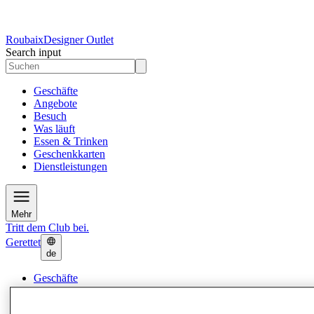
Roubaix
Designer Outlet
Search input
Geschäfte
Angebote
Besuch
Was läuft
Essen & Trinken
Geschenkkarten
Dienstleistungen
Mehr
Tritt dem Club bei.
Gerettet
de
Geschäfte
Angebote
Besuch