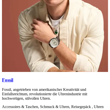
F
v
i
A
Fossil
Fossil, angetrieben von amerikanischer Kreativität und
Einfallsreichtum, revolutionierte die Uhrenindustrie mit
hochwertigen, stilvollen Uhren.
Accessoires & Taschen, Schmuck & Uhren, Reisegepäck , Uhren