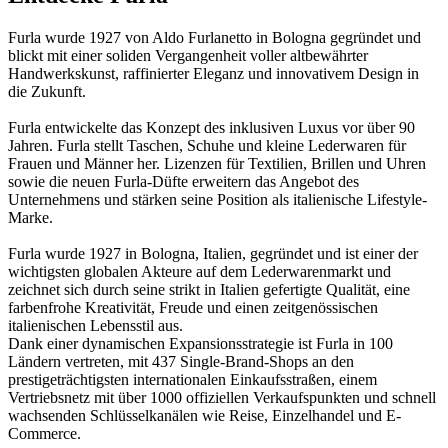
Furla wurde 1927 von Aldo Furlanetto in Bologna gegründet und
blickt mit einer soliden Vergangenheit voller altbewährter
Handwerkskunst, raffinierter Eleganz und innovativem Design in
die Zukunft.
Furla entwickelte das Konzept des inklusiven Luxus vor über 90
Jahren. Furla stellt Taschen, Schuhe und kleine Lederwaren für
Frauen und Männer her. Lizenzen für Textilien, Brillen und Uhren
sowie die neuen Furla-Düfte erweitern das Angebot des
Unternehmens und stärken seine Position als italienische Lifestyle-
Marke.
Furla wurde 1927 in Bologna, Italien, gegründet und ist einer der
wichtigsten globalen Akteure auf dem Lederwarenmarkt und
zeichnet sich durch seine strikt in Italien gefertigte Qualität, eine
farbenfrohe Kreativität, Freude und einen zeitgenössischen
italienischen Lebensstil aus.
Dank einer dynamischen Expansionsstrategie ist Furla in 100
Ländern vertreten, mit 437 Single-Brand-Shops an den
prestigeträchtigsten internationalen Einkaufsstraßen, einem
Vertriebsnetz mit über 1000 offiziellen Verkaufspunkten und schnell
wachsenden Schlüsselkanälen wie Reise, Einzelhandel und E-
Commerce.