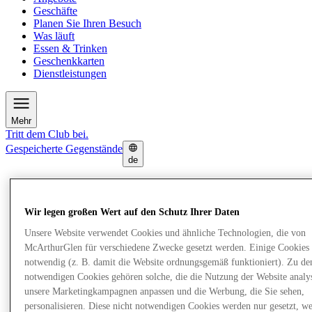
Geschäfte
Planen Sie Ihren Besuch
Was läuft
Essen & Trinken
Geschenkkarten
Dienstleistungen
Mehr
Tritt dem Club bei.
Gespeicherte Gegenstände
de
Angebote
Geschäfte
Planen Sie Ihren Besuch
Wir legen großen Wert auf den Schutz Ihrer Daten
Was läuft
Unsere Website verwendet Cookies und ähnliche Technologien, die von
Essen & Trinken
Geschenkkarten
McArthurGlen für verschiedene Zwecke gesetzt werden. Einige Cookies 
Dienstleistungen
notwendig (z. B. damit die Website ordnungsgemäß funktioniert). Zu de
notwendigen Cookies gehören solche, die die Nutzung der Website analys
unsere Marketingkampagnen anpassen und die Werbung, die Sie sehen,
Mehr
personalisieren. Diese nicht notwendigen Cookies werden nur gesetzt, w