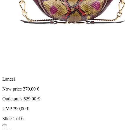
Lancel
L
Now price 370,00 €
N
Outletpreis 529,00 €
O
UVP 790,00 €
U
Slide 1 of 6