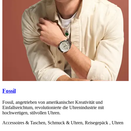
Fossil
Fossil, angetrieben von amerikanischer Kreativität und
F
Einfallsreichtum, revolutionierte die Uhrenindustrie mit
v
hochwertigen, stilvollen Uhren.
i
Accessoires & Taschen, Schmuck & Uhren, Reisegepäck , Uhren
A