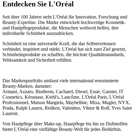
Entdecken Sie L'Oréal
Seit über 100 Jahren steht
L'Oréal
für Innovation, Forschung und
Beauty-Expertise. Die Marke entwickelt hochwertige Kosmetik-
und Hautpflegeprodukte, die Menschen weltweit helfen, ihre
individuelle Schönheit auszudrücken.
Schönheit ist eine universelle Kraft, die das Selbstvertrauen
verbindet, inspiriert und stärkt. L'Oréal hat sich zum Ziel gesetzt,
Schönheitsprodukte zu schaffen, die höchste Qualitätsstandards,
Wirksamkeit und Sicherheit erfüllen.
Das Markenportfolio umfasst viele international renommierte
Beauty-Marken, darunter:
Armani
,
Azzaro
,
Biotherm
,
Cacharel
,
Diesel
,
Essie
,
Garnier
,
IT
Cosmetics
,
Kérastase
,
Kiehl's
,
Lancôme
,
L'Oréal Paris
,
L'Oréal
Professionnel
,
Maison Margiela
,
Maybelline
,
Mixa
,
Mugler
,
NYX
,
Prada
,
Ralph Lauren
,
Redken
,
Valentino
,
Viktor & Rolf
,
Yves Saint
Laurent
.
Von Hautpflege über Make-up, Haarpflege bis hin zu Duftstoffen
bietet L'Oréal eine vielfältige Beauty-Welt für jedes Bedürfnis.