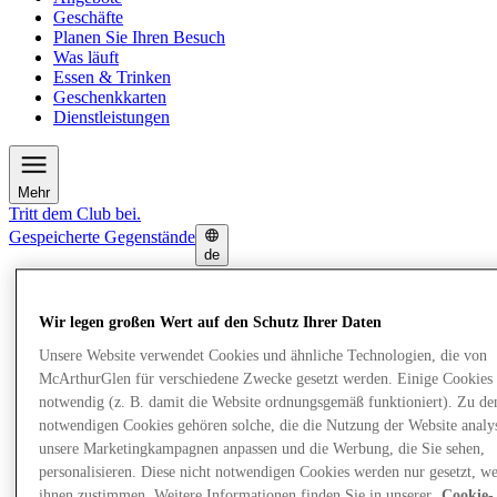
Geschäfte
Planen Sie Ihren Besuch
Was läuft
Essen & Trinken
Geschenkkarten
Dienstleistungen
Mehr
Tritt dem Club bei.
Gespeicherte Gegenstände
de
Angebote
Geschäfte
Wir legen großen Wert auf den Schutz Ihrer Daten
Planen Sie Ihren Besuch
Was läuft
Unsere Website verwendet Cookies und ähnliche Technologien, die von
Essen & Trinken
McArthurGlen für verschiedene Zwecke gesetzt werden. Einige Cookies 
Geschenkkarten
notwendig (z. B. damit die Website ordnungsgemäß funktioniert). Zu de
Dienstleistungen
notwendigen Cookies gehören solche, die die Nutzung der Website analys
unsere Marketingkampagnen anpassen und die Werbung, die Sie sehen,
Mehr
personalisieren. Diese nicht notwendigen Cookies werden nur gesetzt, w
ihnen zustimmen. Weitere Informationen finden Sie in unserer
Cookie-