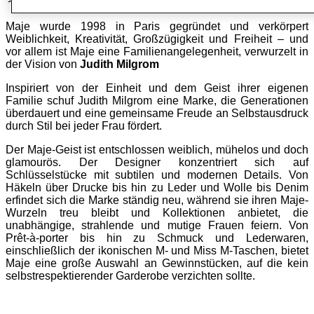
Maje wurde 1998 in Paris gegründet und verkörpert
Weiblichkeit, Kreativität, Großzügigkeit und Freiheit – und
vor allem ist Maje eine Familienangelegenheit, verwurzelt in
der Vision von
Judith Milgrom
Inspiriert von der Einheit und dem Geist ihrer eigenen
Familie schuf Judith Milgrom
eine Marke, die Generationen
überdauert und eine gemeinsame Freude an Selbstausdruck
durch Stil bei jeder Frau fördert.
Der Maje-Geist ist entschlossen weiblich, mühelos und doch
glamourös. Der Designer konzentriert sich auf
Schlüsselstücke mit subtilen und modernen Details. Von
Häkeln über Drucke bis hin zu Leder und Wolle bis Denim
erfindet sich die Marke ständig neu, während sie ihren Maje-
Wurzeln treu bleibt und Kollektionen anbietet, die
unabhängige, strahlende und mutige Frauen feiern. Von
Prêt-à-porter bis hin zu Schmuck und Lederwaren,
einschließlich der ikonischen M- und Miss M-Taschen, bietet
Maje eine große Auswahl an Gewinnstücken, auf die kein
selbstrespektierender Garderobe verzichten sollte.