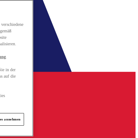
 verschiedene
gsgemäß
site
alisieren.
ung
.
ie in der
s auf die
ies
ies annehmen