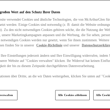
 großen Wert auf den Schutz Ihrer Daten
site verwendet Cookies und ähnliche Technologien, die von McArthurGlen für
etzt werden. Einige Cookies sind notwendig (z. B. damit die Website ordnun
rt). Zu den nicht notwendigen Cookies gehören solche, die die Nutzung der Web
n, unsere Marketingkampagnen anpassen und die Werbung, die Sie sehen, person
t notwendigen Cookies werden nur gesetzt, wenn Sie ihnen zustimmen. Weitere
nen finden Sie in unserer
Cookie-Richtlinie
und unserer
Datenschutzerklär
Ihre Einstellungen jederzeit ändern und Ihre Einwilligung widerrufen, indem S
serer Website auf "Cookies verwalten“ klicken. Ihr Widerruf hat keinen Einflus
keit der bis zu diesem Zeitpunkt durchgeführten Datenverarbeitung.
tionen über Dritte, an die wir Daten weitergeben, klicken Sie unten auf "Cook
.
 verwalten
Alle Cookies ablehnen
Alle Cook