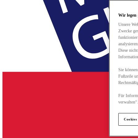
Wir legen
Unsere Web
Zwecke ges
funktionie
analysiere
Diese nich
Informatio
Sie können 
Fußzeile un
Rechtmäßig
Für Informa
verwalten“
Cookies