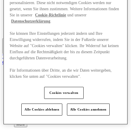
personalisieren. Diese nicht notwendigen Cookies werden nur
Geschäfte
gesetzt, wenn Sie ihnen zustimmen. Weitere Informationen finden
Planen Sie Ihren Besuch
Was läuft
Sie in unserer
Cookie-Richtlinie
und unserer
Essen & Trinken
Datenschutzerklärung
.
Geschenkkarten
Dienstleistungen
Sie können Ihre Einstellungen jederzeit ändern und Ihre
Einwilligung widerrufen, indem Sie in der Fußzeile unserer
Website auf "Cookies verwalten“ klicken. Ihr Widerruf hat keinen
Mehr
Einfluss auf die Rechtmäßigkeit der bis zu diesem Zeitpunkt
Tritt dem Club bei.
durchgeführten Datenverarbeitung.
Gespeicherte Gegenstände
de
Für Informationen über Dritte, an die wir Daten weitergeben,
klicken Sie unten auf "Cookies verwalten“.
Angebote
Geschäfte
Planen Sie Ihren Besuch
Was läuft
Cookies verwalten
Essen & Trinken
Geschenkkarten
Dienstleistungen
Alle Cookies ablehnen
Alle Cookies annehmen
Mehr