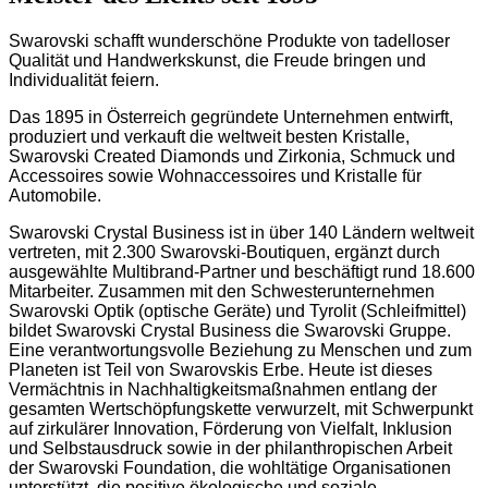
Swarovski schafft wunderschöne Produkte von tadelloser
Qualität und Handwerkskunst, die Freude bringen und
Individualität feiern.
Das 1895 in Österreich gegründete Unternehmen entwirft,
produziert und verkauft die weltweit besten Kristalle,
Swarovski Created Diamonds und Zirkonia, Schmuck und
Accessoires sowie Wohnaccessoires und Kristalle für
Automobile.
Swarovski Crystal Business ist in über 140 Ländern weltweit
vertreten, mit 2.300 Swarovski-Boutiquen, ergänzt durch
ausgewählte Multibrand-Partner und beschäftigt rund 18.600
Mitarbeiter. Zusammen mit den Schwesterunternehmen
Swarovski Optik (optische Geräte) und Tyrolit (Schleifmittel)
bildet Swarovski Crystal Business die Swarovski Gruppe.
Eine verantwortungsvolle Beziehung zu Menschen und zum
Planeten ist Teil von Swarovskis Erbe. Heute ist dieses
Vermächtnis in Nachhaltigkeitsmaßnahmen entlang der
gesamten Wertschöpfungskette verwurzelt, mit Schwerpunkt
auf zirkulärer Innovation, Förderung von Vielfalt, Inklusion
und Selbstausdruck sowie in der philanthropischen Arbeit
der Swarovski Foundation, die wohltätige Organisationen
unterstützt, die positive ökologische und soziale