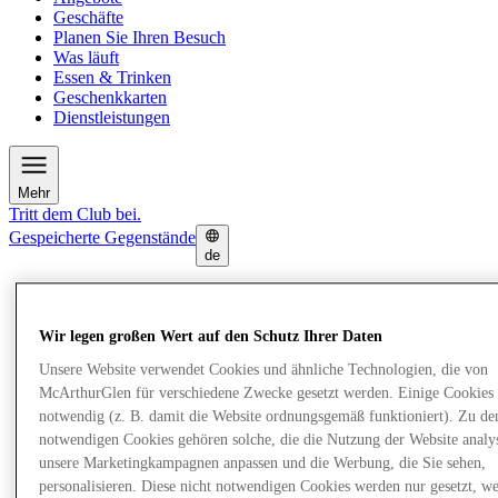
Geschäfte
Planen Sie Ihren Besuch
Was läuft
Essen & Trinken
Geschenkkarten
Dienstleistungen
Mehr
Tritt dem Club bei.
Gespeicherte Gegenstände
de
Angebote
Geschäfte
Planen Sie Ihren Besuch
Wir legen großen Wert auf den Schutz Ihrer Daten
Was läuft
Unsere Website verwendet Cookies und ähnliche Technologien, die von
Essen & Trinken
Geschenkkarten
McArthurGlen für verschiedene Zwecke gesetzt werden. Einige Cookies 
Dienstleistungen
notwendig (z. B. damit die Website ordnungsgemäß funktioniert). Zu de
notwendigen Cookies gehören solche, die die Nutzung der Website analys
unsere Marketingkampagnen anpassen und die Werbung, die Sie sehen,
Mehr
personalisieren. Diese nicht notwendigen Cookies werden nur gesetzt, w