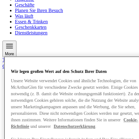
Geschäfte
Planen Sie Ihren Besuch
Was läuft
Essen & Trinken
Geschenkkarten
Dienstleistungen
More
Tritt dem Club bei.
Gespeicherte Gegenstände
de
Wir legen großen Wert auf den Schutz Ihrer Daten
Unsere Website verwendet Cookies und ähnliche Technologien, die von
Angebote
Geschäfte
McArthurGlen für verschiedene Zwecke gesetzt werden. Einige Cookies 
Planen Sie Ihren Besuch
notwendig (z. B. damit die Website ordnungsgemäß funktioniert). Zu de
Was läuft
notwendigen Cookies gehören solche, die die Nutzung der Website analys
Essen & Trinken
unsere Marketingkampagnen anpassen und die Werbung, die Sie sehen,
Geschenkkarten
personalisieren. Diese nicht notwendigen Cookies werden nur gesetzt, w
Dienstleistungen
ihnen zustimmen. Weitere Informationen finden Sie in unserer
Cookie-
Richtlinie
und unserer
Datenschutzerklärung
.
More