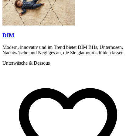
DIM
Modern, innovativ und im Trend bietet DIM BHs, Unterhosen,
Nachtwäsche und Negligés an, die Sie glamourös fühlen lassen.
Unterwäsche & Dessous
S
I
a