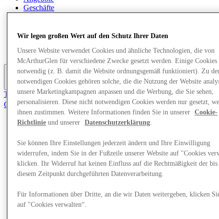
Geschäfte
Planen Sie Ihren Besuch
Was läuft
Essen & Trinken
Wir legen großen Wert auf den Schutz Ihrer Daten
Geschenkkarten
Unsere Website verwendet Cookies und ähnliche Technologien, die von
Dienstleistungen
McArthurGlen für verschiedene Zwecke gesetzt werden. Einige Cookies 
notwendig (z. B. damit die Website ordnungsgemäß funktioniert). Zu de
notwendigen Cookies gehören solche, die die Nutzung der Website analys
Mehr
unsere Marketingkampagnen anpassen und die Werbung, die Sie sehen,
Tritt dem Club bei.
personalisieren. Diese nicht notwendigen Cookies werden nur gesetzt, w
Gespeicherte Gegenstände
de
ihnen zustimmen. Weitere Informationen finden Sie in unserer
Cookie-
Richtlinie
und unserer
Datenschutzerklärung
.
Angebote
Geschäfte
Sie können Ihre Einstellungen jederzeit ändern und Ihre Einwilligung
Planen Sie Ihren Besuch
widerrufen, indem Sie in der Fußzeile unserer Website auf "Cookies ver
Was läuft
klicken. Ihr Widerruf hat keinen Einfluss auf die Rechtmäßigkeit der bis
Essen & Trinken
Geschenkkarten
diesem Zeitpunkt durchgeführten Datenverarbeitung.
Dienstleistungen
Für Informationen über Dritte, an die wir Daten weitergeben, klicken Si
auf "Cookies verwalten“.
Mehr