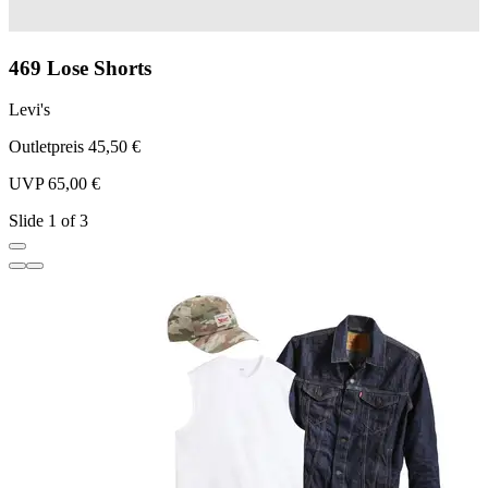
469 Lose Shorts
Levi's
L
Outletpreis 45,50 €
O
UVP 65,00 €
U
Slide 1 of 3