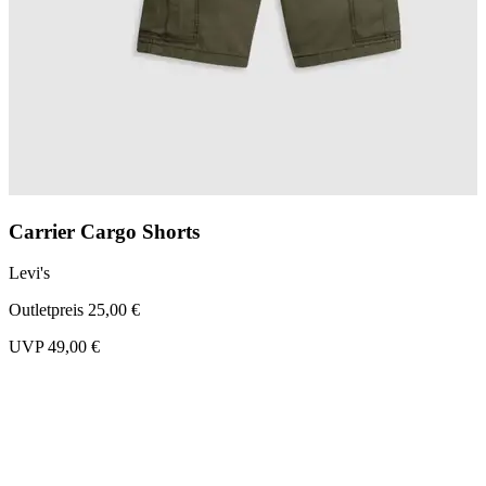
Carrier Cargo Shorts
Levi's
Outletpreis 25,00 €
UVP 49,00 €
L
O
U