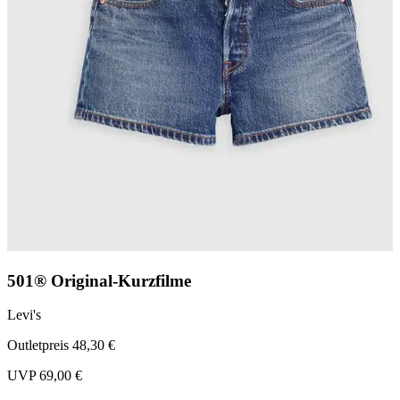
501® Original-Kurzfilme
Levi's
L
Outletpreis 48,30 €
O
UVP 69,00 €
U