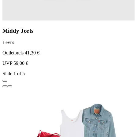
Middy Jorts
Levi's
L
Outletpreis 41,30 €
O
UVP 59,00 €
U
Slide 1 of 5