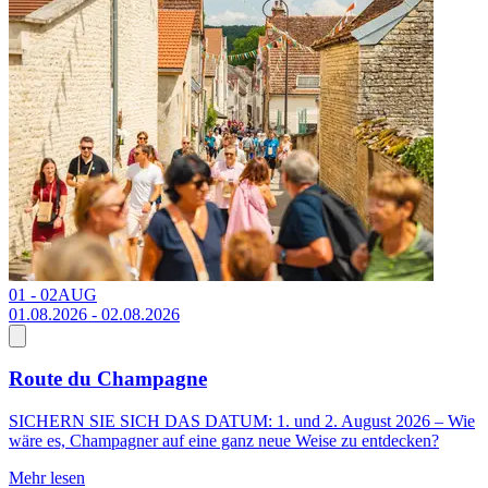
01 - 02
AUG
1
01.08.2026 - 02.08.2026
Route du Champagne
E
SICHERN SIE SICH DAS DATUM: 1. und 2. August 2026 – Wie
M
wäre es, Champagner auf eine ganz neue Weise zu entdecken?
l
Mehr lesen
M