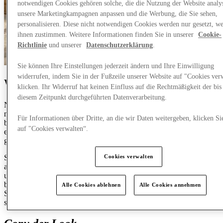
notwendigen Cookies gehören solche, die die Nutzung der Website analys
unsere Marketingkampagnen anpassen und die Werbung, die Sie sehen,
personalisieren. Diese nicht notwendigen Cookies werden nur gesetzt, w
ihnen zustimmen. Weitere Informationen finden Sie in unserer
Cookie-
Richtlinie
und unserer
Datenschutzerklärung
.
Sie können Ihre Einstellungen jederzeit ändern und Ihre Einwilligung
widerrufen, indem Sie in der Fußzeile unserer Website auf "Cookies ver
Women's Fit 1:
An Inselflucht
klicken. Ihr Widerruf hat keinen Einfluss auf die Rechtmäßigkeit der bis
diesem Zeitpunkt durchgeführten Datenverarbeitung.
Nichts fängt den Sommer so gut ein wie luftige Streifen und
natürliche Texturen. Claudie Pierlots abgestimmtes gestreiftes Set
Für Informationen über Dritte, an die wir Daten weitergeben, klicken Si
bietet einen mühelosen Look vom Strand zum Mittagessen, bei dem
auf "Cookies verwalten“.
entspannte Schneiderei mit einer femininen Silhouette in Einklang
gebracht wird.
Schichten Sie Accessoires für warmes Wetter ein, um das Outfit
Cookies verwalten
aufzuwerten: Eine gewebte Bimba y Lola-Tasche sorgt für Textur
und Praktikabilität, während Clarks Ledersandalen die Kleidung
bequem und schick halten. Beenden Sie das Ende mit übergroßen
Alle Cookies ablehnen
Alle Cookies annehmen
Sonnenbrillen für einen Look, der sich poliert, einfach und für
sonnige Tage an der Küste gemacht anfühlt.