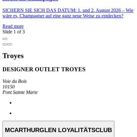
E
SICHERN SIE SICH DAS DATUM: 1. und 2. August 2026 – Wie
M
wäre es, Champagner auf eine ganz neue Weise zu entdecken?
l
Read more
R
Slide 1 of 3
Troyes
DESIGNER OUTLET TROYES
Voie du Bois
10150
Pont Sainte Marie
MCARTHURGLEN LOYALITÄTSCLUB