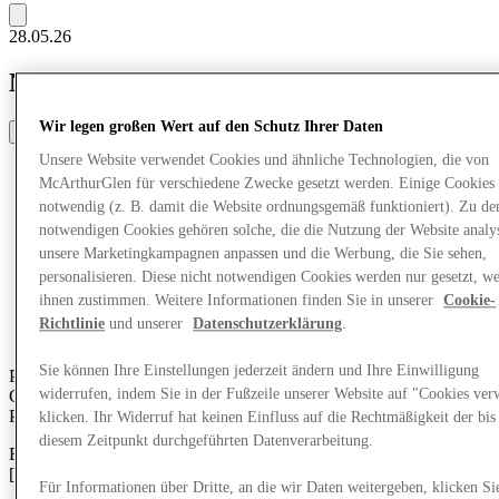
28.05.26
Neu aus PUMA
Wir legen großen Wert auf den Schutz Ihrer Daten
Share
Unsere Website verwendet Cookies und ähnliche Technologien, die von
McArthurGlen für verschiedene Zwecke gesetzt werden. Einige Cookies 
notwendig (z. B. damit die Website ordnungsgemäß funktioniert). Zu de
notwendigen Cookies gehören solche, die die Nutzung der Website analys
unsere Marketingkampagnen anpassen und die Werbung, die Sie sehen,
personalisieren. Diese nicht notwendigen Cookies werden nur gesetzt, w
ihnen zustimmen. Weitere Informationen finden Sie in unserer
Cookie-
Richtlinie
und unserer
Datenschutzerklärung
.
Sie können Ihre Einstellungen jederzeit ändern und Ihre Einwilligung
PUMA bringt eine neue Auswahl fußballinspirierter Stile in unsere
widerrufen, indem Sie in der Fußzeile unserer Website auf "Cookies ver
Geschäfte und feiert den Geist des Spiels durch eine Mischung aus
Performance-Tradition und Lifestyle-Design.
klicken. Ihr Widerruf hat keinen Einfluss auf die Rechtmäßigkeit der bis
diesem Zeitpunkt durchgeführten Datenverarbeitung.
Entdecken Sie die Kollektion diesen Sommer im McArthurGlen
[CENTRE] Designer Outlet.
Für Informationen über Dritte, an die wir Daten weitergeben, klicken Si