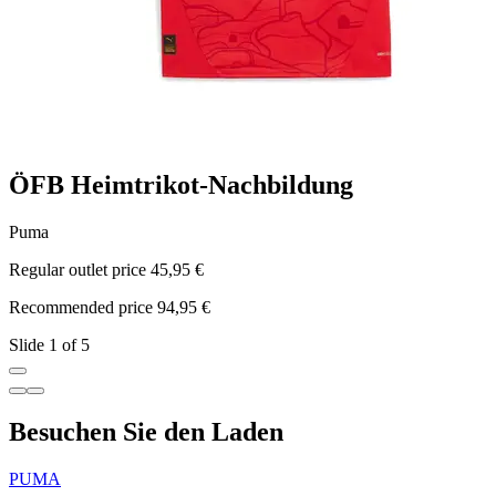
ÖFB Heimtrikot-Nachbildung
Puma
Regular outlet price 45,95 €
R
Recommended price 94,95 €
R
Slide 1 of 5
Besuchen Sie den Laden
PUMA