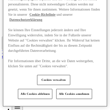
Angebote
personalisieren. Diese nicht notwendigen Cookies werden nur
Planen Sie Ihren Besuch
gesetzt, wenn Sie ihnen zustimmen. Weitere Informationen finden
Was läuft
Sie in unserer
Cookie-Richtlinie
und unserer
Essen & Trinken
Datenschutzerklärung
.
Geschenkkarten
Dienstleistungen
Reiseführer
Sie können Ihre Einstellungen jederzeit ändern und Ihre
Einwilligung widerrufen, indem Sie in der Fußzeile unserer
Website auf "Cookies verwalten“ klicken. Ihr Widerruf hat keinen
Einfluss auf die Rechtmäßigkeit der bis zu diesem Zeitpunkt
Mehr
durchgeführten Datenverarbeitung.
Tritt dem Club bei.
Gerettet
de
Für Informationen über Dritte, an die wir Daten weitergeben,
klicken Sie unten auf "Cookies verwalten“.
Geschäfte
Angebote
Planen Sie Ihren Besuch
Cookies verwalten
Was läuft
Essen & Trinken
Geschenkkarten
Alle Cookies ablehnen
Alle Cookies annehmen
Dienstleistungen
Reiseführer