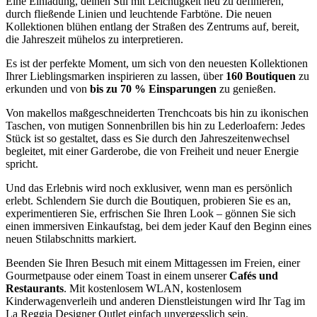
Eine Einladung, deinen Stil mit Leichtigkeit neu zu definieren,
durch fließende Linien und leuchtende Farbtöne. Die neuen
Kollektionen blühen entlang der Straßen des Zentrums auf, bereit,
die Jahreszeit mühelos zu interpretieren.
Es ist der perfekte Moment, um sich von den neuesten Kollektionen
Ihrer Lieblingsmarken inspirieren zu lassen, über
160 Boutiquen
zu
erkunden und von
bis zu 70 % Einsparungen
zu genießen.
Von makellos maßgeschneiderten Trenchcoats bis hin zu ikonischen
Taschen, von mutigen Sonnenbrillen bis hin zu Lederloafern: Jedes
Stück ist so gestaltet, dass es Sie durch den Jahreszeitenwechsel
begleitet, mit einer Garderobe, die von Freiheit und neuer Energie
spricht.
Und das Erlebnis wird noch exklusiver, wenn man es persönlich
erlebt. Schlendern Sie durch die Boutiquen, probieren Sie es an,
experimentieren Sie, erfrischen Sie Ihren Look – gönnen Sie sich
einen immersiven Einkaufstag, bei dem jeder Kauf den Beginn eines
neuen Stilabschnitts markiert.
Beenden Sie Ihren Besuch mit einem Mittagessen im Freien, einer
Gourmetpause oder einem Toast in einem unserer
Cafés und
Restaurants
. Mit kostenlosem WLAN, kostenlosem
Kinderwagenverleih und anderen Dienstleistungen wird Ihr Tag im
La Reggia Designer Outlet einfach unvergesslich sein.