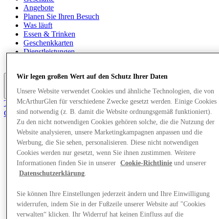
Angebote
Planen Sie Ihren Besuch
Was läuft
Essen & Trinken
Geschenkkarten
Dienstleistungen
Reiseführer
Wir legen großen Wert auf den Schutz Ihrer Daten
Unsere Website verwendet Cookies und ähnliche Technologien, die von
Mehr
McArthurGlen für verschiedene Zwecke gesetzt werden. Einige Cookies
Tritt dem Club bei.
sind notwendig (z. B. damit die Website ordnungsgemäß funktioniert).
Gerettet
de
Zu den nicht notwendigen Cookies gehören solche, die die Nutzung der
Website analysieren, unsere Marketingkampagnen anpassen und die
Geschäfte
Werbung, die Sie sehen, personalisieren. Diese nicht notwendigen
Angebote
Cookies werden nur gesetzt, wenn Sie ihnen zustimmen. Weitere
Planen Sie Ihren Besuch
Informationen finden Sie in unserer
Cookie-Richtlinie
und unserer
Was läuft
Essen & Trinken
Datenschutzerklärung
.
Geschenkkarten
Dienstleistungen
Sie können Ihre Einstellungen jederzeit ändern und Ihre Einwilligung
Reiseführer
widerrufen, indem Sie in der Fußzeile unserer Website auf "Cookies
verwalten“ klicken. Ihr Widerruf hat keinen Einfluss auf die