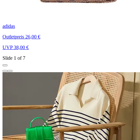
adidas
A
Outletpreis 26,00 €
O
UVP 38,00 €
U
Slide 1 of 7