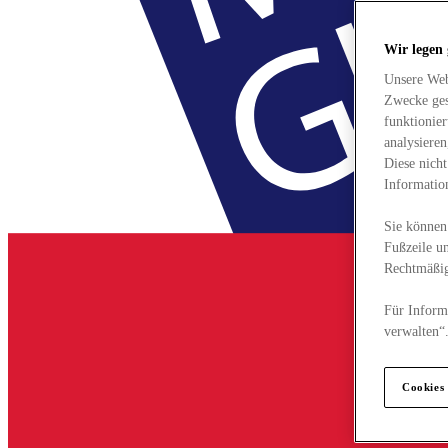
Wir legen
Unsere Web
Zwecke ges
funktionie
analysiere
Diese nich
Informatio
Sie können 
Fußzeile un
Rechtmäßig
Für Informa
verwalten“
Cookies