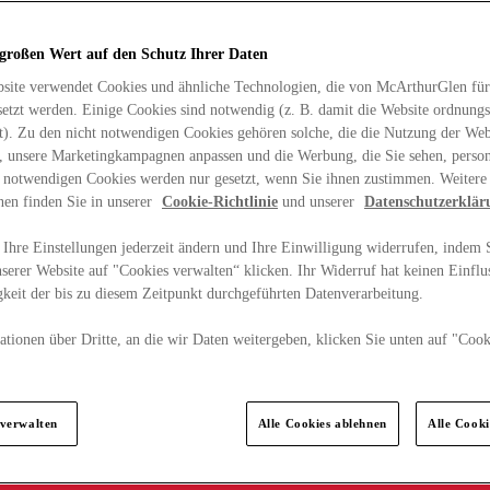
 großen Wert auf den Schutz Ihrer Daten
site verwendet Cookies und ähnliche Technologien, die von McArthurGlen für
etzt werden. Einige Cookies sind notwendig (z. B. damit die Website ordnun
rt). Zu den nicht notwendigen Cookies gehören solche, die die Nutzung der Web
n, unsere Marketingkampagnen anpassen und die Werbung, die Sie sehen, person
t notwendigen Cookies werden nur gesetzt, wenn Sie ihnen zustimmen. Weitere
nen finden Sie in unserer
Cookie-Richtlinie
und unserer
Datenschutzerklär
Ihre Einstellungen jederzeit ändern und Ihre Einwilligung widerrufen, indem S
serer Website auf "Cookies verwalten“ klicken. Ihr Widerruf hat keinen Einflus
keit der bis zu diesem Zeitpunkt durchgeführten Datenverarbeitung.
tionen über Dritte, an die wir Daten weitergeben, klicken Sie unten auf "Cook
.
 verwalten
Alle Cookies ablehnen
Alle Cook