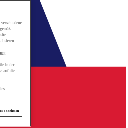
 verschiedene
gsgemäß
site
alisieren.
ung
.
ie in der
s auf die
ies
ies annehmen