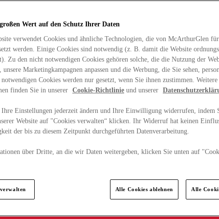
 großen Wert auf den Schutz Ihrer Daten
site verwendet Cookies und ähnliche Technologien, die von McArthurGlen für
etzt werden. Einige Cookies sind notwendig (z. B. damit die Website ordnun
rt). Zu den nicht notwendigen Cookies gehören solche, die die Nutzung der Web
n, unsere Marketingkampagnen anpassen und die Werbung, die Sie sehen, person
t notwendigen Cookies werden nur gesetzt, wenn Sie ihnen zustimmen. Weitere
nen finden Sie in unserer
Cookie-Richtlinie
und unserer
Datenschutzerklär
Ihre Einstellungen jederzeit ändern und Ihre Einwilligung widerrufen, indem S
serer Website auf "Cookies verwalten“ klicken. Ihr Widerruf hat keinen Einflus
keit der bis zu diesem Zeitpunkt durchgeführten Datenverarbeitung.
tionen über Dritte, an die wir Daten weitergeben, klicken Sie unten auf "Cook
.
 verwalten
Alle Cookies ablehnen
Alle Cook