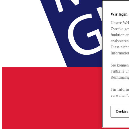
Wir legen
Unsere Web
Zwecke ges
funktionie
analysiere
Diese nich
Informatio
Sie können 
Fußzeile un
Rechtmäßig
Für Informa
verwalten“
Cookies