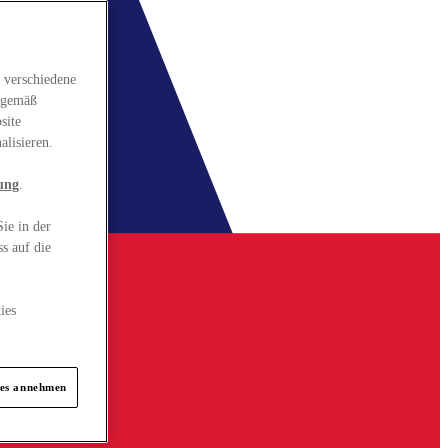
 verschiedene
gsgemäß
site
alisieren.
ung
.
ie in der
s auf die
ies
ies annehmen