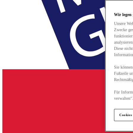
Wir legen
Unsere Web
Zwecke ges
funktionie
analysiere
Diese nich
Informatio
Sie können 
Fußzeile un
Rechtmäßig
Für Informa
verwalten“
Cookies