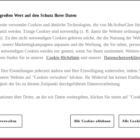
 großen Wert auf den Schutz Ihrer Daten
site verwendet Cookies und ähnliche Technologien, die von McArthurGlen für
etzt werden. Einige Cookies sind notwendig (z. B. damit die Website ordnun
rt). Zu den nicht notwendigen Cookies gehören solche, die die Nutzung der Web
n, unsere Marketingkampagnen anpassen und die Werbung, die Sie sehen, person
t notwendigen Cookies werden nur gesetzt, wenn Sie ihnen zustimmen. Weitere
nen finden Sie in unserer
Cookie-Richtlinie
und unserer
Datenschutzerklär
Ihre Einstellungen jederzeit ändern und Ihre Einwilligung widerrufen, indem S
serer Website auf "Cookies verwalten“ klicken. Ihr Widerruf hat keinen Einflus
keit der bis zu diesem Zeitpunkt durchgeführten Datenverarbeitung.
tionen über Dritte, an die wir Daten weitergeben, klicken Sie unten auf "Cook
.
 verwalten
Alle Cookies ablehnen
Alle Cook