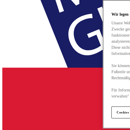
Wir legen
Unsere Web
Zwecke ges
funktionie
analysiere
Diese nich
Informatio
Sie können 
Fußzeile un
Rechtmäßig
Für Informa
verwalten“
Cookies