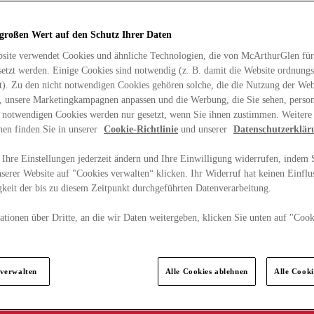
 großen Wert auf den Schutz Ihrer Daten
site verwendet Cookies und ähnliche Technologien, die von McArthurGlen für
etzt werden. Einige Cookies sind notwendig (z. B. damit die Website ordnun
rt). Zu den nicht notwendigen Cookies gehören solche, die die Nutzung der Web
n, unsere Marketingkampagnen anpassen und die Werbung, die Sie sehen, person
t notwendigen Cookies werden nur gesetzt, wenn Sie ihnen zustimmen. Weitere
nen finden Sie in unserer
Cookie-Richtlinie
und unserer
Datenschutzerklär
Ihre Einstellungen jederzeit ändern und Ihre Einwilligung widerrufen, indem S
serer Website auf "Cookies verwalten“ klicken. Ihr Widerruf hat keinen Einflus
keit der bis zu diesem Zeitpunkt durchgeführten Datenverarbeitung.
tionen über Dritte, an die wir Daten weitergeben, klicken Sie unten auf "Cook
.
 verwalten
Alle Cookies ablehnen
Alle Cook