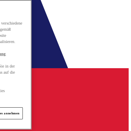
 verschiedene
gsgemäß
site
alisieren.
ung
.
ie in der
s auf die
ies
ies annehmen