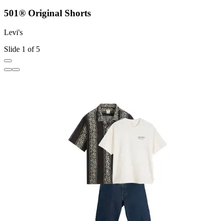
501® Original Shorts
Levi's
L
Slide 1 of 5