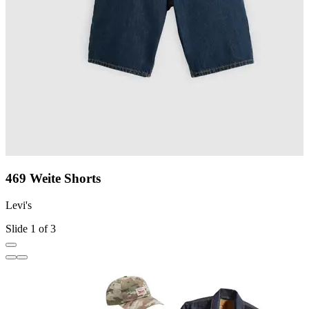
469 Weite Shorts
Levi's
L
Slide 1 of 3