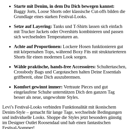
Starte mit Denim, in dem Du Dich bewegen kannst:
Baggy Jorts
, Loose Shorts oder klassische Cut-offs bilden die
Grundlage eines starken Festival-Looks.
Setze auf Layering:
Tanks
und T-Shirts lassen sich einfach
mit Trucker Jackets oder Overshirts kombinieren und passen
sich wechselnden Temperaturen an.
Achte auf Proportionen:
Lockere Hosen funktionieren gut
mit körpernahen Tops, während Boxy Fits mit strukturierteren
Shorts für einen modernen Look sorgen.
Wähle praktische, hands-free Accessoires:
Schultertaschen,
Crossbody Bags und Cargotaschen halten Deine Essentials
griffbereit, ohne Dich auszubremsen.
Komfort gewinnt immer:
Vertraute Pieces und gut
eingelaufene Schuhe unterstützen Dich den ganzen Tag
besser als neue, ungewohnte Styles.
Levi’s Festival-Looks verbinden Funktionalität mit ikonischem
Denim-Style – gemacht für lange Tage, wechselnde Bedingungen
und individuelle Looks. Shoppe die Styles jetzt besonders günstig
im Designer Outlet Roosendaal und hab einen fantastischen
Festival-Sommer!