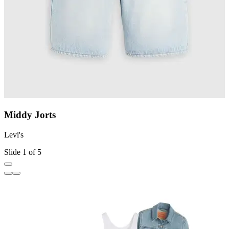
Middy Jorts
Levi's
L
Slide 1 of 5