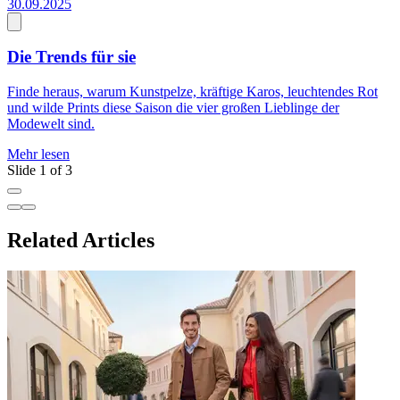
30.09.2025
N
Die Trends für sie
Finde heraus, warum Kunstpelze, kräftige Karos, leuchtendes Rot
E
und wilde Prints diese Saison die vier großen Lieblinge der
D
Modewelt sind.
G
Mehr lesen
M
Slide 1 of 3
Related Articles