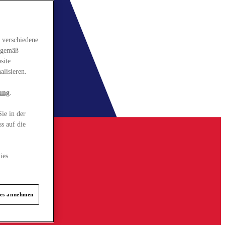
 verschiedene
gsgemäß
site
alisieren.
ung
.
ie in der
s auf die
ies
ies annehmen