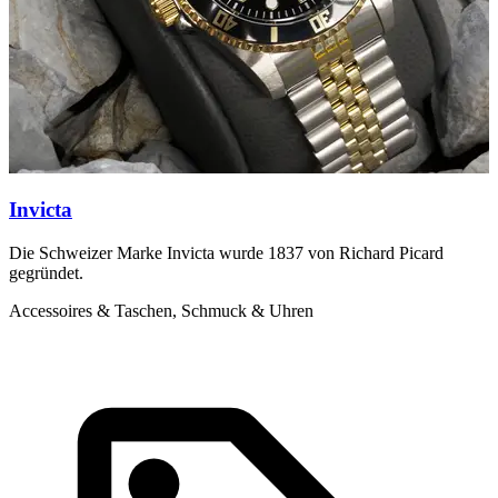
Invicta
Die Schweizer Marke Invicta wurde 1837 von Richard Picard
S
gegründet.
d
e
Accessoires & Taschen, Schmuck & Uhren
A