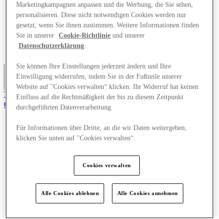
Marketingkampagnen anpassen und die Werbung, die Sie sehen,
Angebote
personalisieren. Diese nicht notwendigen Cookies werden nur
Planen Sie Ihren Besuch
Was läuft
gesetzt, wenn Sie ihnen zustimmen. Weitere Informationen finden
Essen & Trinken
Sie in unserer
Cookie-Richtlinie
und unserer
Geschenkkarten
Datenschutzerklärung
.
Dienstleistungen
Sie können Ihre Einstellungen jederzeit ändern und Ihre
Einwilligung widerrufen, indem Sie in der Fußzeile unserer
Mehr
Website auf "Cookies verwalten“ klicken. Ihr Widerruf hat keinen
Tritt dem Club bei.
Einfluss auf die Rechtmäßigkeit der bis zu diesem Zeitpunkt
Gerettet
durchgeführten Datenverarbeitung.
de
Für Informationen über Dritte, an die wir Daten weitergeben,
Geschäfte
Angebote
klicken Sie unten auf "Cookies verwalten“.
Planen Sie Ihren Besuch
Was läuft
Essen & Trinken
Cookies verwalten
Geschenkkarten
Dienstleistungen
Alle Cookies ablehnen
Alle Cookies annehmen
Mehr