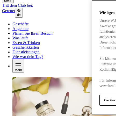
Mehr
Tritt dem Club bei.
Gerettet
Wir legen
de
Unsere Web
Geschäfte
Zwecke ges
Angebote
funktionie
Planen Sie Ihren Besuch
analysiere
Was läuft
Essen & Trinken
Diese nich
Geschenkkarten
Informatio
Dienstleistungen
Wie war dein Tag?
Sie können 
Fußzeile un
Rechtmäßig
Mehr
Für Informa
verwalten“
Cookies