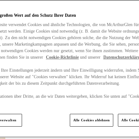
 großen Wert auf den Schutz Ihrer Daten
site verwendet Cookies und ähnliche Technologien, die von McArthurGlen für
etzt werden. Einige Cookies sind notwendig (z. B. damit die Website ordnun
rt). Zu den nicht notwendigen Cookies gehören solche, die die Nutzung der Web
n, unsere Marketingkampagnen anpassen und die Werbung, die Sie sehen, person
t notwendigen Cookies werden nur gesetzt, wenn Sie ihnen zustimmen. Weitere
nen finden Sie in unserer
Cookie-Richtlinie
und unserer
Datenschutzerklär
Ihre Einstellungen jederzeit ändern und Ihre Einwilligung widerrufen, indem S
serer Website auf "Cookies verwalten“ klicken. Ihr Widerruf hat keinen Einflus
keit der bis zu diesem Zeitpunkt durchgeführten Datenverarbeitung.
tionen über Dritte, an die wir Daten weitergeben, klicken Sie unten auf "Cook
.
 verwalten
Alle Cookies ablehnen
Alle Cook