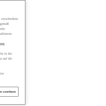
 verschiedene
gsgemäß
site
alisieren.
ung
.
ie in der
s auf die
ies
ies annehmen