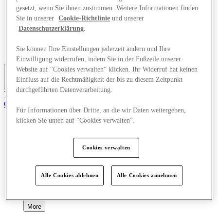
Angebote
gesetzt, wenn Sie ihnen zustimmen. Weitere Informationen finden
Planen Sie Ihren Besuch
Sie in unserer
Cookie-Richtlinie
und unserer
Was läuft
Datenschutzerklärung
.
Essen & Trinken
Geschenkkarten
Sie können Ihre Einstellungen jederzeit ändern und Ihre
Dienstleistungen
Einwilligung widerrufen, indem Sie in der Fußzeile unserer
Website auf "Cookies verwalten“ klicken. Ihr Widerruf hat keinen
Einfluss auf die Rechtmäßigkeit der bis zu diesem Zeitpunkt
More
durchgeführten Datenverarbeitung.
Tritt dem Club bei.
Gerettet
Für Informationen über Dritte, an die wir Daten weitergeben,
de
klicken Sie unten auf "Cookies verwalten“.
Geschäfte
Angebote
Planen Sie Ihren Besuch
Cookies verwalten
Was läuft
Essen & Trinken
Geschenkkarten
Alle Cookies ablehnen
Alle Cookies annehmen
Dienstleistungen
More