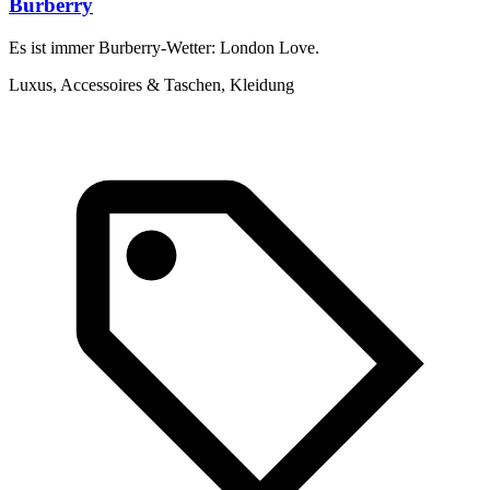
Burberry
Es ist immer Burberry-Wetter: London Love.
D
e
Luxus, Accessoires & Taschen, Kleidung
A