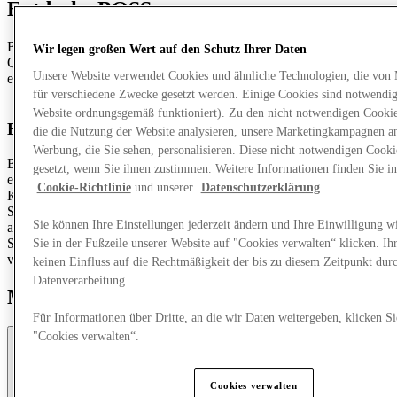
Entdecke BOSS
BOSS-Kollektionen sind elegant, modern und legen Wert auf
Wir legen großen Wert auf den Schutz Ihrer Daten
Qualität und Design, um einen makellosen Look zu schaffen – für
Unsere Website verwendet Cookies und ähnliche Technologien, die von
einen geschäftlichen, legeren oder sportlichen Look.
für verschiedene Zwecke gesetzt werden. Einige Cookies sind notwendig 
Website ordnungsgemäß funktioniert). Zu den nicht notwendigen Cookie
BOSS Herrenmode
die die Nutzung der Website analysieren, unsere Marketingkampagnen a
Werbung, die Sie sehen, personalisieren. Diese nicht notwendigen Cook
BOSS Menswear hat durch seine Schneiderei ikonischen Status
gesetzt, wenn Sie ihnen zustimmen. Weitere Informationen finden Sie in
erlangt, bietet aber mehr als nur den perfekten Anzug. Die
Cookie-Richtlinie
und unserer
Datenschutzerklärung
.
Kollektionen zeichnen sich zudem durch legere und sportliche
Stücke aus, die eine komplette Garderobe bieten, die zu einem
Sie können Ihre Einstellungen jederzeit ändern und Ihre Einwilligung w
aktiven, modernen Lebensstil passt. Schneiderei und
Sportbekleidung werden zu einem Look kombiniert, der auf alles
Sie in der Fußzeile unserer Website auf "Cookies verwalten“ klicken. Ih
vorbereitet ist, was der Tag bereithält.
keinen Einfluss auf die Rechtmäßigkeit der bis zu diesem Zeitpunkt dur
Datenverarbeitung.
Moodboard
Für Informationen über Dritte, an die wir Daten weitergeben, klicken Si
"Cookies verwalten“.
Cookies verwalten