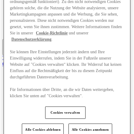
ordnungsgemäß funktioniert). Zu den nicht notwendigen Cookies
Angebote
gehören solche, die die Nutzung der Website analysieren, unsere
Planen Sie Ihren Besuch
Marketingkampagnen anpassen und die Werbung, die Sie sehen,
Was läuft
Essen & Trinken
personalisieren. Diese nicht notwendigen Cookies werden nur
Geschenkkarten
gesetzt, wenn Sie ihnen zustimmen. Weitere Informationen finden
Dienstleistungen
Sie in unserer
Cookie-Richtlinie
und unserer
Datenschutzerklärung
.
Mehr
Sie können Ihre Einstellungen jederzeit ändern und Ihre
Tritt dem Club bei.
Einwilligung widerrufen, indem Sie in der Fußzeile unserer
Gerettet
Website auf "Cookies verwalten“ klicken. Ihr Widerruf hat keinen
de
Einfluss auf die Rechtmäßigkeit der bis zu diesem Zeitpunkt
durchgeführten Datenverarbeitung.
Geschäfte
Angebote
Planen Sie Ihren Besuch
Für Informationen über Dritte, an die wir Daten weitergeben,
Was läuft
klicken Sie unten auf "Cookies verwalten“.
Essen & Trinken
Geschenkkarten
Dienstleistungen
Cookies verwalten
Mehr
Alle Cookies ablehnen
Alle Cookies annehmen