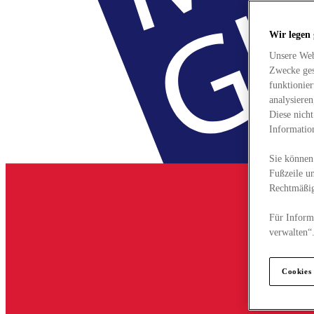
Wir legen
Unsere Web
Zwecke ges
funktionie
analysiere
Diese nich
Informatio
Sie können 
Fußzeile un
Rechtmäßig
Für Informa
verwalten“
Cookies