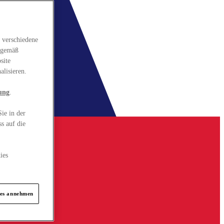
 verschiedene
gsgemäß
site
alisieren.
ung
.
ie in der
s auf die
ies
ies annehmen