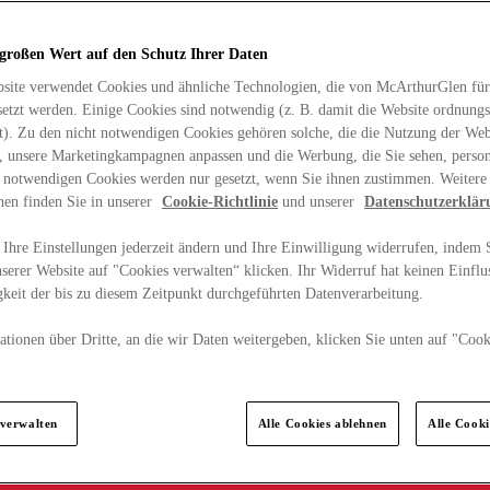
 großen Wert auf den Schutz Ihrer Daten
site verwendet Cookies und ähnliche Technologien, die von McArthurGlen für
etzt werden. Einige Cookies sind notwendig (z. B. damit die Website ordnun
rt). Zu den nicht notwendigen Cookies gehören solche, die die Nutzung der Web
n, unsere Marketingkampagnen anpassen und die Werbung, die Sie sehen, person
t notwendigen Cookies werden nur gesetzt, wenn Sie ihnen zustimmen. Weitere
nen finden Sie in unserer
Cookie-Richtlinie
und unserer
Datenschutzerklär
Ihre Einstellungen jederzeit ändern und Ihre Einwilligung widerrufen, indem S
serer Website auf "Cookies verwalten“ klicken. Ihr Widerruf hat keinen Einflus
keit der bis zu diesem Zeitpunkt durchgeführten Datenverarbeitung.
tionen über Dritte, an die wir Daten weitergeben, klicken Sie unten auf "Cook
.
 verwalten
Alle Cookies ablehnen
Alle Cook